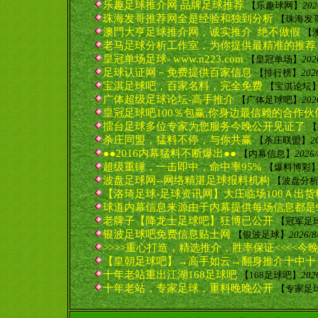
乐趣足球推介网 品牌足球推荐
【乐趣球网】
202
珠海发哥推荐网全是经验和独到分析
【珠海发
澳門大亨足球推介网，诚实推介 绝不做假
【
老马足球分析工作室，为你提供最精准的推荐
皇冠单场足球- www.n223.com
【皇冠单场】
202
足球认证网－免费提供百家信息
【排行榜】
2026
宝淇足球吧，百家名料，完全免费
【宝淇论坛
广体超级足球论坛-高手推介
【广体足球吧】
202
皇冠足球吧100％包赢,你身边最信赖的合作伙
擂台足球多位专家为您服务今晚公开见证了
【
杀庄同盟，猛料不停，与你共赢
【杀庄联盟】
2
●●2016内幕猛料不断爆出●●
【内幕信息】
2026/
超级重锤，一击即中，命中率95%
【爆料博彩
波盘足球网--网络精湛足球报料机构
【波盘分
【洛琦足球-足球资讯网】大庄临场100Ａ出货
球道内幕信息来源由于内幕提供每场信息都是9
老牌子【降龙士足球吧】狂博已公开
【冠军足
银波足球吧免费信息贴士网
【银波足球】
2026/8
>>>>重心打造，精选推介，胜率保证<<<<今
【皇朝足球吧】→高手如云→翻身推介十中十
十年老站重出江湖168足球吧
【168足球吧】
2026
十年老站，专家足球，重料晚晚公开
【专家足