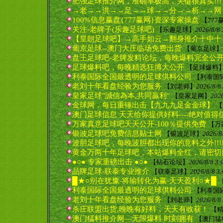
肥强足球推介网，准确率极高，关键很真实!!!
→老→→洪→→足→→球→→分→→析→→网
100%信息赢盘{777赢网}资深专家操盘
【777
关注-老牌子(乐趣足球吧)
【乐趣足球】
2026/8/8 
【皇朝足球吧】→高手如云→翻身推介十中十
葡京足球--澳门大庄临场免费出货
【葡京足球】
盘王足球吧-老牌发料论坛，每晚爆料完全公
足球爆料吧，每晚精选狂博大公开
【足球爆料
利泰国际全国最透明的足球供料公司
【利泰国
老刘十年看盘经验为您服务
【刘老师】
2026/8/8 
皇家足球"誠信為本,共同贏利"
【皇家足网】
2026
金球网，每日重锤出击【九九九足金金球】
【
澳门足球信息 天天给你提供好料----绝对值得
万家真意足球吧天天公开-100％提供免费
【万
银波足球吧免费信息贴士网
【银波足球】
2026/8
波胆足球吧，每晚波胆都出现你的意料之外!!!!!!
黄金万两十年足球吧，本站爆料全红，请密切
●○● 专家重磅出击 ●○●
【钻石论坛】
2026/8/8 3:
品牌足球-联泰专业推介
【联泰足球】
2026/8/8 3:
█★○别在犹豫-将输转化为赢-天天盈利○★█
利泰国际全国最透明的足球供料公司
【利泰国
老刘十年看盘经验为您服务
【刘老师】
2026/8/8 
杀庄联盟出货,晚晚有好料，天天有收获！
【
澳门猛料推介网—无限爆料 时刻拥有
【澳门猛