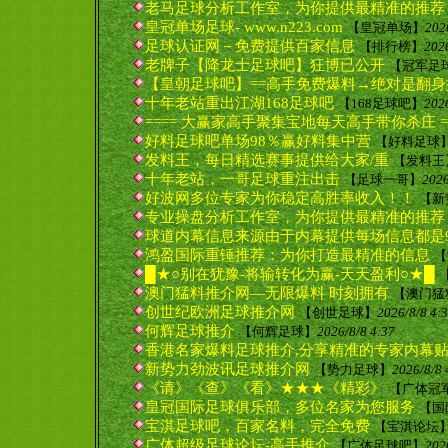
老马足球分析工作室，为你提供最精准的推荐
皇冠单场足球- www.n223.com
【皇冠单场】
202
足球认证网－免费提供百家信息
【排行榜】
2026
老牌子【降龙士足球吧】狂博已公开
【冠军足
【皇朝足球吧】==高手免费爆料→绝对是翻身
十年老站重出江湖168足球吧
【168足球吧】
2026
==== 大赢家高手聚集宝地每天高手带你杀庄 ==
好料足球吧单场98％赢好料集中营
【好料足球
发料王，每日精选赛事提供给大家/重
【发料王
十年老站，一哥足球重注出击
【足球一哥】
2026
好波网多位专家为你稳定高胜率收入！！
【新
专业操盘分析工作室，为你提供最精准的推荐
球道内幕信息来源由于内幕提供每场信息都是9
鸿盈国际重锤推荐：为你打造最精准的信息
【
█★○别在犹豫-将输转化为赢-天天盈利○★█
澳门猛料推介网—无限爆料 时刻拥有
【澳门猛
创世纪欧洲足球推介网
【创世足球】
2026/8/8 4:
何辉足球推介
【何辉足球】
2026/8/8 4:37
香港名家爆料足球推介,分享精准的专家内幕
新势力劲波讯足球推介网
【势力足球】
2026/8/8 
《请》《查》《看》★★★《精彩》
【广体冠
皇冠国际足球俱乐部，多位名家为您服务
【国
宝淇足球吧，百家名料，完全免费
【宝淇论坛
广体超级足球论坛-高手推介
【广体足球吧】
202