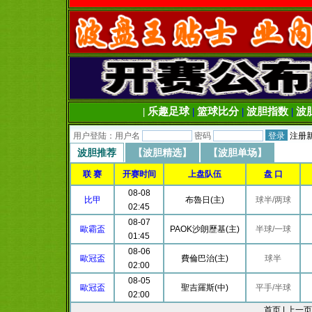
|
乐趣足球
|
篮球比分
|
波胆指数
|
波