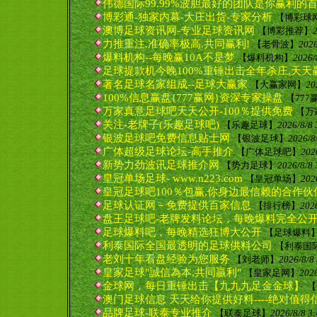
伟德国际99.99%波胆最好的团队是你赢利的
博彩通-独家内幕-大庄出货-专家分析
【博彩球
澳博足球资讯网-专业足球资讯网
【博彩推荐】
2
力推重注.准确率极高.共同赢利!
【老骨波】
2026
爆料机构--每晚赢10A不是梦
【爆料机构】
2026/
足球提款机今晚100%重锤出击全年杀庄,天天
著名足球名家组成--足球大赢家
【大赢家网】
20
100%信息赢盘{777赢网}资深专家操盘
【777
万家真意足球吧天天公开-100％提供免费
【万
关注-老牌子(乐趣足球吧)
【乐趣足球】
2026/8/8 
银波足球吧免费信息贴士网
【银波足球】
2026/8
广体超级足球论坛-高手推介
【广体足球吧】
202
新势力劲波讯足球推介网
【势力足球】
2026/8/8 
皇冠单场足球- www.n223.com
【皇冠单场】
202
皇冠足球吧100％包赢,你身边最信赖的合作伙
足球认证网－免费提供百家信息
【排行榜】
2026
盘王足球吧-老牌发料论坛，每晚爆料完全公
足球爆料吧，每晚精选狂博大公开
【足球爆料
利泰国际全国最透明的足球供料公司
【利泰国
老刘十年看盘经验为您服务
【刘老师】
2026/8/8 
皇家足球"誠信為本,共同贏利"
【皇家足网】
2026
金球网，每日重锤出击【九九九足金金球】
【
澳门足球信息 天天给你提供好料----绝对值得
品牌足球-联泰专业推介
【联泰足球】
2026/8/8 3: